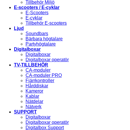
Tillbehör Miljö
E-scooters / E-cyklar
E-Scooters
E-cyklar
Tillbehör E-scooters
Ljud
Soundbars
Bärbara högtalare
Partyhögtalare
Digitalboxar
Digitalboxar
Digitalboxar operatör
TV-TILLBEHÖR
CA-moduler
CA-moduler PRO
Fjärrkontroller
Hårddiskar
Kameror
Kablar
Nätdelar
Nätverk
SUPPORT
Digitalboxar
Digitalboxar operatör
Digitalbox Support