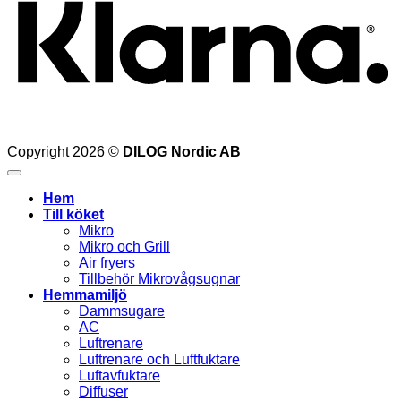
Copyright 2026 ©
DILOG Nordic AB
Hem
Till köket
Mikro
Mikro och Grill
Air fryers
Tillbehör Mikrovågsugnar
Hemmamiljö
Dammsugare
AC
Luftrenare
Luftrenare och Luftfuktare
Luftavfuktare
Diffuser