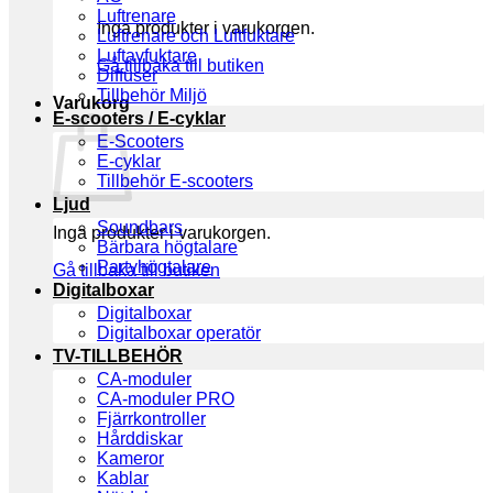
Luftrenare
Inga produkter i varukorgen.
Luftrenare och Luftfuktare
Luftavfuktare
Gå tillbaka till butiken
Diffuser
Tillbehör Miljö
Varukorg
E-scooters / E-cyklar
E-Scooters
E-cyklar
Tillbehör E-scooters
Ljud
Soundbars
Inga produkter i varukorgen.
Bärbara högtalare
Partyhögtalare
Gå tillbaka till butiken
Digitalboxar
Digitalboxar
Digitalboxar operatör
TV-TILLBEHÖR
CA-moduler
CA-moduler PRO
Fjärrkontroller
Hårddiskar
Kameror
Kablar