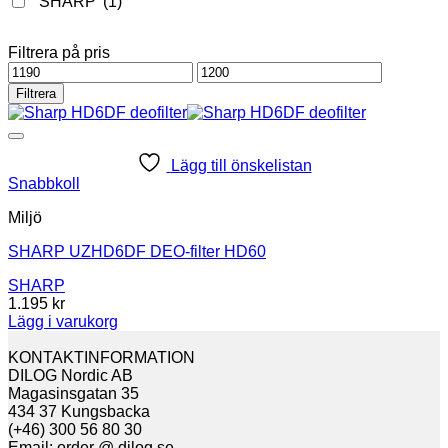
SHARP
(1)
Filtrera på pris
Min
Max
pris
pris
Filtrera
Lägg till önskelistan
Snabbkoll
Miljö
SHARP UZHD6DF DEO-filter HD60
SHARP
1.195
kr
Lägg i varukorg
KONTAKTINFORMATION
DILOG Nordic AB
Magasinsgatan 35
434 37 Kungsbacka
(+46) 300 56 80 30
Email: order @ dilog.se