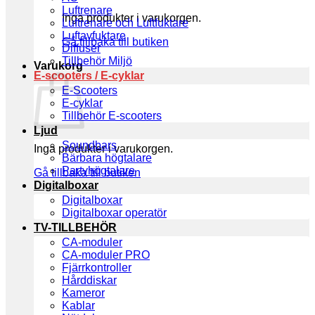
Luftrenare
Inga produkter i varukorgen.
Luftrenare och Luftfuktare
Luftavfuktare
Gå tillbaka till butiken
Diffuser
Tillbehör Miljö
Varukorg
E-scooters / E-cyklar
E-Scooters
E-cyklar
Tillbehör E-scooters
Ljud
Soundbars
Inga produkter i varukorgen.
Bärbara högtalare
Partyhögtalare
Gå tillbaka till butiken
Digitalboxar
Digitalboxar
Digitalboxar operatör
TV-TILLBEHÖR
CA-moduler
CA-moduler PRO
Fjärrkontroller
Hårddiskar
Kameror
Kablar