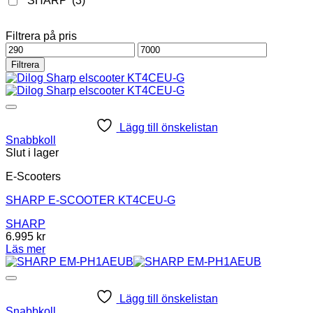
SHARP
(3)
Filtrera på pris
Min
Max
pris
pris
Filtrera
Lägg till önskelistan
Snabbkoll
Slut i lager
E-Scooters
SHARP E-SCOOTER KT4CEU-G
SHARP
6.995
kr
Läs mer
Lägg till önskelistan
Snabbkoll