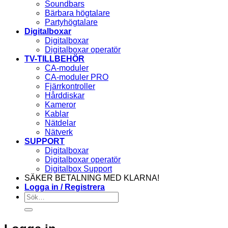
Soundbars
Bärbara högtalare
Partyhögtalare
Digitalboxar
Digitalboxar
Digitalboxar operatör
TV-TILLBEHÖR
CA-moduler
CA-moduler PRO
Fjärrkontroller
Hårddiskar
Kameror
Kablar
Nätdelar
Nätverk
SUPPORT
Digitalboxar
Digitalboxar operatör
Digitalbox Support
SÄKER BETALNING MED KLARNA!
Logga in / Registrera
Sök
efter: