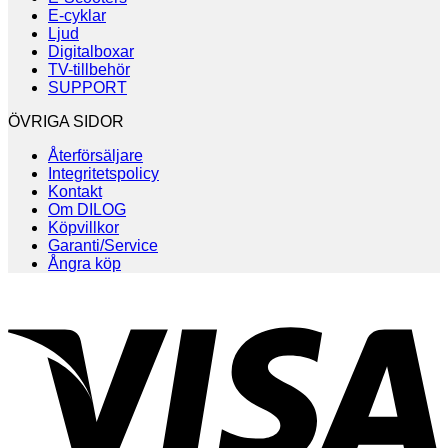
E-cyklar
Ljud
Digitalboxar
TV-tillbehör
SUPPORT
ÖVRIGA SIDOR
Återförsäljare
Integritetspolicy
Kontakt
Om DILOG
Köpvillkor
Garanti/Service
Ångra köp
V