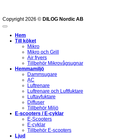
Copyright 2026 ©
DILOG Nordic AB
Hem
Till köket
Mikro
Mikro och Grill
Air fryers
Tillbehör Mikrovågsugnar
Hemmamiljö
Dammsugare
AC
Luftrenare
Luftrenare och Luftfuktare
Luftavfuktare
Diffuser
Tillbehör Miljö
E-scooters / E-cyklar
E-Scooters
E-cyklar
Tillbehör E-scooters
Ljud