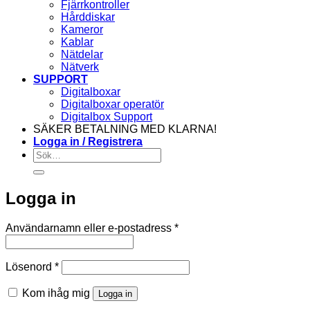
Fjärrkontroller
Hårddiskar
Kameror
Kablar
Nätdelar
Nätverk
SUPPORT
Digitalboxar
Digitalboxar operatör
Digitalbox Support
SÄKER BETALNING MED KLARNA!
Logga in / Registrera
Sök
efter:
Logga in
Obligatoriskt
Användarnamn eller e-postadress
*
Obligatoriskt
Lösenord
*
Kom ihåg mig
Logga in