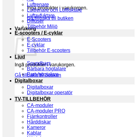
Luftrenare
Inga produkter i varukorgen.
Luftrenare och Luftfuktare
Luftavfuktare
Gå tillbaka till butiken
Diffuser
Tillbehör Miljö
Varukorg
E-scooters / E-cyklar
E-Scooters
E-cyklar
Tillbehör E-scooters
Ljud
Soundbars
Inga produkter i varukorgen.
Bärbara högtalare
Partyhögtalare
Gå tillbaka till butiken
Digitalboxar
Digitalboxar
Digitalboxar operatör
TV-TILLBEHÖR
CA-moduler
CA-moduler PRO
Fjärrkontroller
Hårddiskar
Kameror
Kablar