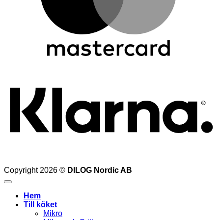
K
Copyright 2026 ©
DILOG Nordic AB
Hem
Till köket
Mikro