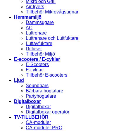
Mikro och Grill
Air fryers
Tillbehör Mikrovågsugnar
Hemmamiljö
Dammsugare
AC
Luftrenare
Luftrenare och Luftfuktare
Luftavfuktare
Diffuser
Tillbehör Miljö
E-scooters / E-cyklar
E-Scooters
E-cyklar
Tillbehör E-scooters
Ljud
Soundbars
Bärbara högtalare
Partyhögtalare
Digitalboxar
Digitalboxar
Digitalboxar operatör
TV-TILLBEHÖR
CA-moduler
CA-moduler PRO