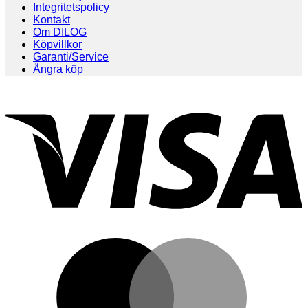
Integritetspolicy
Kontakt
Om DILOG
Köpvillkor
Garanti/Service
Ångra köp
V
M