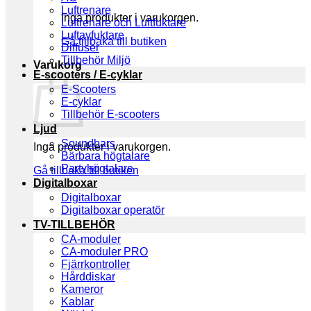
Luftrenare
Inga produkter i varukorgen.
Luftrenare och Luftfuktare
Luftavfuktare
Gå tillbaka till butiken
Diffuser
Tillbehör Miljö
Varukorg
E-scooters / E-cyklar
E-Scooters
E-cyklar
Tillbehör E-scooters
Ljud
Soundbars
Inga produkter i varukorgen.
Bärbara högtalare
Partyhögtalare
Gå tillbaka till butiken
Digitalboxar
Digitalboxar
Digitalboxar operatör
TV-TILLBEHÖR
CA-moduler
CA-moduler PRO
Fjärrkontroller
Hårddiskar
Kameror
Kablar