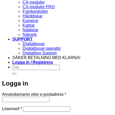
CA-moduler
CA-moduler PRO
Fjärrkontroller
Hårddiskar
Kameror
Kablar
Nätdelar
Nätverk
SUPPORT
Digitalboxar
Digitalboxar operatör
Digitalbox Support
SÄKER BETALNING MED KLARNA!
Logga in / Registrera
Sök
efter:
Logga in
Obligatoriskt
Användarnamn eller e-postadress
*
Obligatoriskt
Lösenord
*