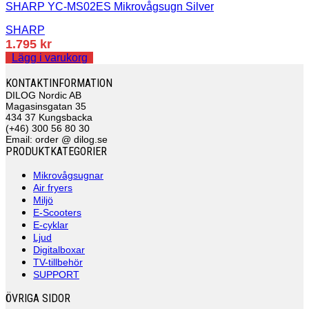
SHARP YC-MS02ES Mikrovågsugn Silver
SHARP
1.795
kr
Lägg i varukorg
KONTAKTINFORMATION
DILOG Nordic AB
Magasinsgatan 35
434 37 Kungsbacka
(+46) 300 56 80 30
Email: order @ dilog.se
PRODUKTKATEGORIER
Mikrovågsugnar
Air fryers
Miljö
E-Scooters
E-cyklar
Ljud
Digitalboxar
TV-tillbehör
SUPPORT
ÖVRIGA SIDOR