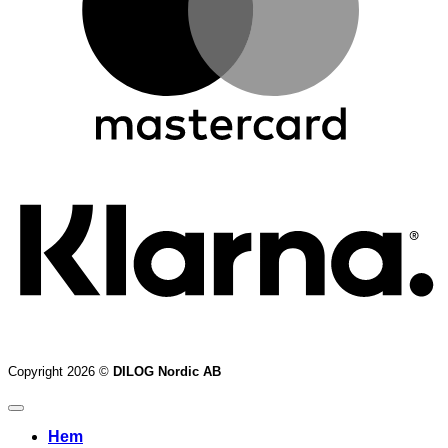
K
Copyright 2026 ©
DILOG Nordic AB
Hem