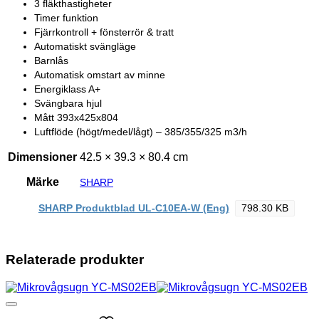
3 fläkthastigheter
Timer funktion
Fjärrkontroll + fönsterrör & tratt
Automatiskt svängläge
Barnlås
Automatisk omstart av minne
Energiklass A+
Svängbara hjul
Mått 393x425x804
Luftflöde (högt/medel/lågt) – 385/355/325 m3/h
Dimensioner
42.5 × 39.3 × 80.4 cm
Märke
SHARP
SHARP Produktblad UL-C10EA-W (Eng)
798.30 KB
Relaterade produkter