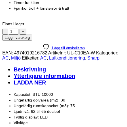
Timer funktion
Fjärrkontroll + fönsterrör & tratt
Finns i lager
SHARP
UL-
Lägg i varukorg
C10EA-
W
Lägg till önskelistan
Portabel
EAN:
4974019216782
Artikelnr:
UL-C10EA-W
Kategorier:
A/C
AC
,
Miljö
Etiketter:
AC
,
Luftkonditionering
,
Sharp
BTU10000
mängd
Beskrivning
Ytterligare information
LADDA NER
Kapacitet: BTU 10000
Ungefärlig golvarea (m2): 30
Ungefärlig rumskapacitet (m3): 75
Ljudnivå: 62 till 65 decibel
Tydlig display: LED
Viloläge