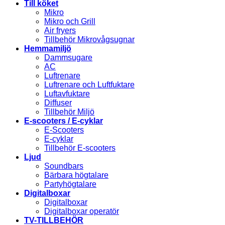
Till köket
Mikro
Mikro och Grill
Air fryers
Tillbehör Mikrovågsugnar
Hemmamiljö
Dammsugare
AC
Luftrenare
Luftrenare och Luftfuktare
Luftavfuktare
Diffuser
Tillbehör Miljö
E-scooters / E-cyklar
E-Scooters
E-cyklar
Tillbehör E-scooters
Ljud
Soundbars
Bärbara högtalare
Partyhögtalare
Digitalboxar
Digitalboxar
Digitalboxar operatör
TV-TILLBEHÖR