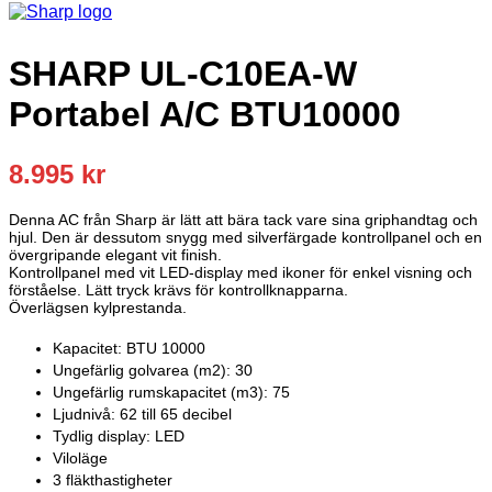
SHARP UL-C10EA-W
Portabel A/C BTU10000
8.995
kr
Denna AC från Sharp är lätt att bära tack vare sina griphandtag och
hjul. Den är dessutom snygg med silverfärgade kontrollpanel och en
övergripande elegant vit finish.
Kontrollpanel med vit LED-display med ikoner för enkel visning och
förståelse. Lätt tryck krävs för kontrollknapparna.
Överlägsen kylprestanda.
Kapacitet: BTU 10000
Ungefärlig golvarea (m2): 30
Ungefärlig rumskapacitet (m3): 75
Ljudnivå: 62 till 65 decibel
Tydlig display: LED
Viloläge
3 fläkthastigheter