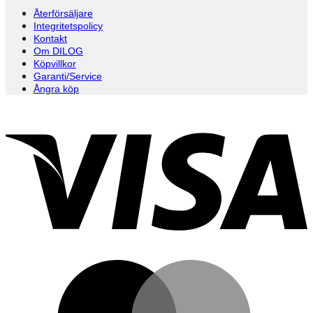
Återförsäljare
Integritetspolicy
Kontakt
Om DILOG
Köpvillkor
Garanti/Service
Ångra köp
V
M