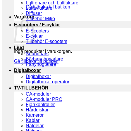
Luftrenare och Luftfuktare
Gå tillbaka till butiken
Luftavfuktare
Diffuser
Varukorg
Tillbehör Miljö
E-scooters / E-cyklar
E-Scooters
E-cyklar
Tillbehör E-scooters
Ljud
Inga produkter i varukorgen.
Soundbars
Bärbara högtalare
Gå tillbaka till butiken
Partyhögtalare
Digitalboxar
Digitalboxar
Digitalboxar operatör
TV-TILLBEHÖR
CA-moduler
CA-moduler PRO
Fjärrkontroller
Hårddiskar
Kameror
Kablar
Nätdelar
Nätverk