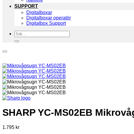
SUPPORT
Digitalboxar
Digitalboxar operatör
Digitalbox Support
Sök
efter:
SHARP YC-MS02EB Mikrovåg
1.795
kr