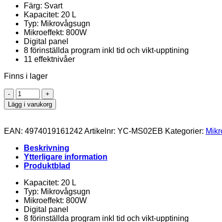
Färg: Svart
Kapacitet: 20 L
Typ: Mikrovågsugn
Mikroeffekt: 800W
Digital panel
8 förinställda program inkl tid och vikt-upptining
11 effektnivåer
Finns i lager
SHARP
YC-
Lägg i varukorg
MS02EB
Mikrovågsugn
Svart
EAN:
4974019161242
Artikelnr:
YC-MS02EB
Kategorier:
Mikr
mängd
Beskrivning
Ytterligare information
Produktblad
Kapacitet: 20 L
Typ: Mikrovågsugn
Mikroeffekt: 800W
Digital panel
8 förinställda program inkl tid och vikt-upptining