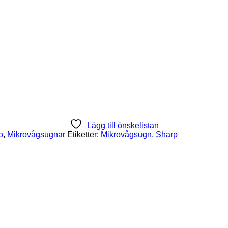
Lägg till önskelistan
o
,
Mikrovågsugnar
Etiketter:
Mikrovågsugn
,
Sharp