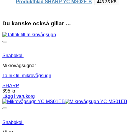
Produktblad SHARP YC-MS02E-B
443.35 KB
Du kanske också gillar …
Snabbkoll
Mikrovågsugnar
Tallrik till mikrovågsugn
SHARP
395
kr
Lägg i varukorg
Snabbkoll