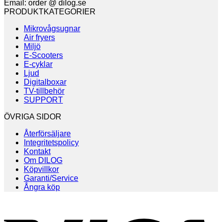
Email: order @ dilog.se
PRODUKTKATEGORIER
Mikrovågsugnar
Air fryers
Miljö
E-Scooters
E-cyklar
Ljud
Digitalboxar
TV-tillbehör
SUPPORT
ÖVRIGA SIDOR
Återförsäljare
Integritetspolicy
Kontakt
Om DILOG
Köpvillkor
Garanti/Service
Ångra köp
V