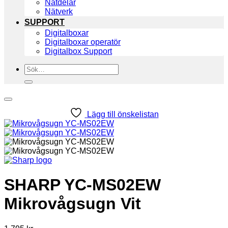
Nätdelar
Nätverk
SUPPORT
Digitalboxar
Digitalboxar operatör
Digitalbox Support
Sök
efter:
Lägg till önskelistan
SHARP YC-MS02EW
Mikrovågsugn Vit