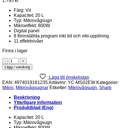
1.795
kr
Färg: Vit
Kapacitet: 20 L
Typ: Mikrovågsugn
Mikroeffekt: 800W
Digital panel
8 förinställda program inkl tid och vikt-upptining
11 effektnivåer
Finns i lager
SHARP
YC-
Lägg i varukorg
MS02EW
Mikrovågsugn
Lägg till önskelistan
Vit
EAN:
4974019161235
Artikelnr:
YC-MS02EW
Kategorier:
mängd
Mikro
,
Mikrovågsugnar
Etiketter:
Mikrovågsugn
,
Sharp
Beskrivning
Ytterligare information
Produktblad (Eng)
Kapacitet: 20 L
Typ: Mikrovågsugn
Mikroeffekt: 800W