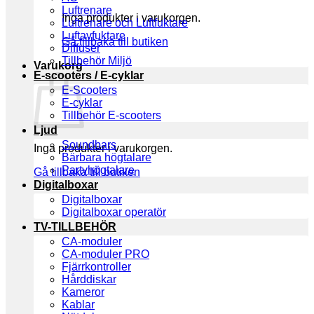
Luftrenare
Inga produkter i varukorgen.
Luftrenare och Luftfuktare
Luftavfuktare
Gå tillbaka till butiken
Diffuser
Tillbehör Miljö
Varukorg
E-scooters / E-cyklar
E-Scooters
E-cyklar
Tillbehör E-scooters
Ljud
Soundbars
Inga produkter i varukorgen.
Bärbara högtalare
Partyhögtalare
Gå tillbaka till butiken
Digitalboxar
Digitalboxar
Digitalboxar operatör
TV-TILLBEHÖR
CA-moduler
CA-moduler PRO
Fjärrkontroller
Hårddiskar
Kameror
Kablar