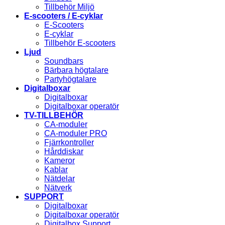
Tillbehör Miljö
E-scooters / E-cyklar
E-Scooters
E-cyklar
Tillbehör E-scooters
Ljud
Soundbars
Bärbara högtalare
Partyhögtalare
Digitalboxar
Digitalboxar
Digitalboxar operatör
TV-TILLBEHÖR
CA-moduler
CA-moduler PRO
Fjärrkontroller
Hårddiskar
Kameror
Kablar
Nätdelar
Nätverk
SUPPORT
Digitalboxar
Digitalboxar operatör
Digitalbox Support