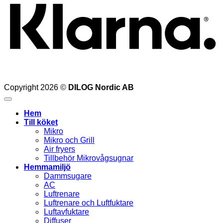
Copyright 2026 ©
DILOG Nordic AB
Hem
Till köket
Mikro
Mikro och Grill
Air fryers
Tillbehör Mikrovågsugnar
Hemmamiljö
Dammsugare
AC
Luftrenare
Luftrenare och Luftfuktare
Luftavfuktare
Diffuser