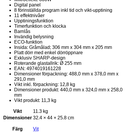
Digital panel
8 förinställda program inkl tid och vikt-upptining
11 effektnivåer
Upptiningsfunktion
Timerfunktion och klocka
Barnlås
Invändig belysning
ECO-funktion
Insida: Gråmålad; 306 mm x 304 mm x 205 mm
Platt dörr med enkel dörröppnare
Exklusiv SHARP-design
Roterande glastallrik: Ø 255 mm
EAN: 4974019161228
Dimensioner förpackning: 488,0 mm x 378,0 mm x
291,0 mm
Vikt inkl. förpackning: 12,8 kg
Dimensioner produkt: 440,0 mm x 324,0 mm x 258,0
mm
Vikt produkt: 11,3 kg
Vikt
11.3 kg
Dimensioner
32.4 × 44 × 25.8 cm
Färg
Vit