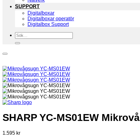
SUPPORT
Digitalboxar
Digitalboxar operatör
Digitalbox Support
Sök
efter:
SHARP YC-MS01EW Mikrovåg
1.595
kr