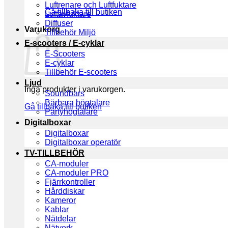
Luftrenare och Luftfuktare
Gå tillbaka till butiken
Luftavfuktare
Diffuser
Varukorg
Tillbehör Miljö
E-scooters / E-cyklar
E-Scooters
E-cyklar
Tillbehör E-scooters
Ljud
Inga produkter i varukorgen.
Soundbars
Bärbara högtalare
Gå tillbaka till butiken
Partyhögtalare
Digitalboxar
Digitalboxar
Digitalboxar operatör
TV-TILLBEHÖR
CA-moduler
CA-moduler PRO
Fjärrkontroller
Hårddiskar
Kameror
Kablar
Nätdelar
Nätverk