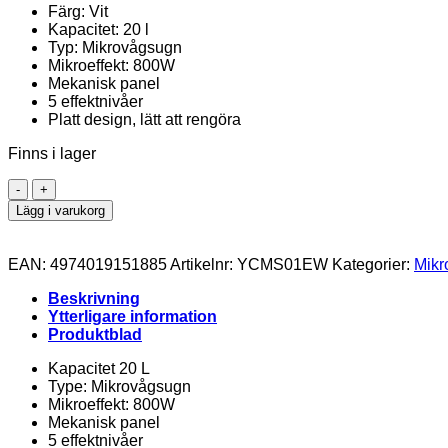
Färg: Vit
Kapacitet: 20 l
Typ: Mikrovågsugn
Mikroeffekt: 800W
Mekanisk panel
5 effektnivåer
Platt design, lätt att rengöra
Finns i lager
SHARP
YC-
Lägg i varukorg
MS01EW
Mikrovågsugn
Vit
EAN:
4974019151885
Artikelnr:
YCMS01EW
Kategorier:
Mikr
mängd
Beskrivning
Ytterligare information
Produktblad
Kapacitet 20 L
Type: Mikrovågsugn
Mikroeffekt: 800W
Mekanisk panel
5 effektnivåer