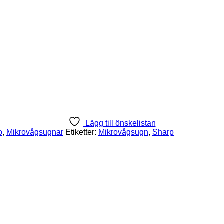
Lägg till önskelistan
o
,
Mikrovågsugnar
Etiketter:
Mikrovågsugn
,
Sharp