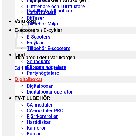
Inga produkter i varukorgen.
Luftrenare
Luftrenare och Luftfuktare
Gå tillbaka till butiken
Luftavfuktare
Diffuser
Varukorg
Tillbehör Miljö
E-scooters / E-cyklar
E-Scooters
E-cyklar
Tillbehör E-scooters
Ljud
Inga produkter i varukorgen.
Soundbars
Bärbara högtalare
Gå tillbaka till butiken
Partyhögtalare
Digitalboxar
Digitalboxar
Digitalboxar operatör
TV-TILLBEHÖR
CA-moduler
CA-moduler PRO
Fjärrkontroller
Hårddiskar
Kameror
Kablar