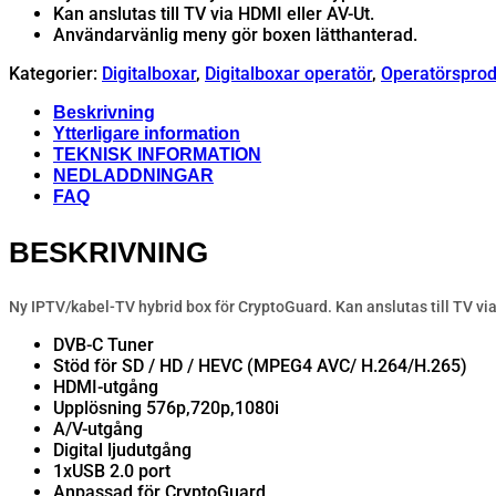
Kan anslutas till TV via HDMI eller AV-Ut.
Användarvänlig meny gör boxen lätthanterad.
Kategorier:
Digitalboxar
,
Digitalboxar operatör
,
Operatörsprod
Beskrivning
Ytterligare information
TEKNISK INFORMATION
NEDLADDNINGAR
FAQ
BESKRIVNING
Ny IPTV/kabel-TV hybrid box för CryptoGuard. Kan anslutas till TV vi
DVB-C Tuner
Stöd för SD / HD / HEVC (MPEG4 AVC/ H.264/H.265)
HDMI-utgång
Upplösning 576p,720p,1080i
A/V-utgång
Digital ljudutgång
1xUSB 2.0 port
Anpassad för CryptoGuard