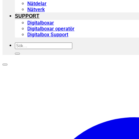
Nätdelar
Nätverk
SUPPORT
Digitalboxar
Digitalboxar operatör
Digitalbox Support
Sök
efter: