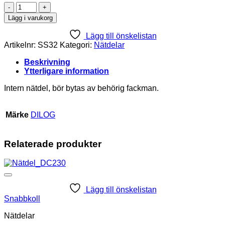
PSU
DT-
Lägg i varukorg
550/555
mängd
Lägg till önskelistan
Artikelnr:
SS32
Kategori:
Nätdelar
Beskrivning
Ytterligare information
Intern nätdel, bör bytas av behörig fackman.
Märke
DILOG
Relaterade produkter
Lägg till önskelistan
Snabbkoll
Nätdelar