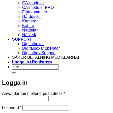
CA-moduler
CA-moduler PRO
Fjärrkontroller
Hårddiskar
Kameror
Kablar
Nätdelar
Nätverk
SUPPORT
Digitalboxar
Digitalboxar operatör
Digitalbox Support
SÄKER BETALNING MED KLARNA!
Logga in / Registrera
Sök
efter:
Logga in
Obligatoriskt
Användarnamn eller e-postadress
*
Obligatoriskt
Lösenord
*