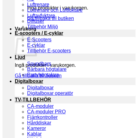
Luftrenare
Inga produkter i varukorgen.
Luftrenare och Luftfuktare
Luftavfuktare
Gå tillbaka till butiken
Diffuser
Tillbehör Miljö
Varukorg
E-scooters / E-cyklar
E-Scooters
E-cyklar
Tillbehör E-scooters
Ljud
Soundbars
Inga produkter i varukorgen.
Bärbara högtalare
Partyhögtalare
Gå tillbaka till butiken
Digitalboxar
Digitalboxar
Digitalboxar operatör
TV-TILLBEHÖR
CA-moduler
CA-moduler PRO
Fjärrkontroller
Hårddiskar
Kameror
Kablar