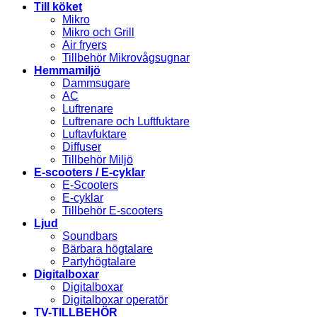
Till köket
Mikro
Mikro och Grill
Air fryers
Tillbehör Mikrovågsugnar
Hemmamiljö
Dammsugare
AC
Luftrenare
Luftrenare och Luftfuktare
Luftavfuktare
Diffuser
Tillbehör Miljö
E-scooters / E-cyklar
E-Scooters
E-cyklar
Tillbehör E-scooters
Ljud
Soundbars
Bärbara högtalare
Partyhögtalare
Digitalboxar
Digitalboxar
Digitalboxar operatör
TV-TILLBEHÖR