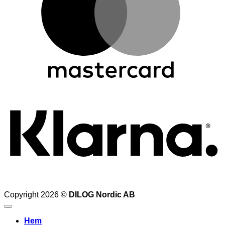
K
Copyright 2026 ©
DILOG Nordic AB
Hem