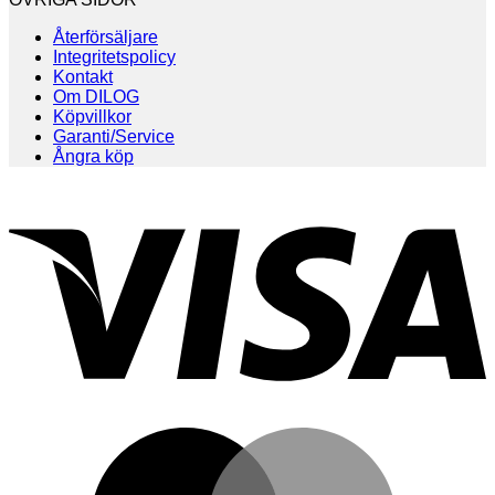
Återförsäljare
Integritetspolicy
Kontakt
Om DILOG
Köpvillkor
Garanti/Service
Ångra köp
V
M