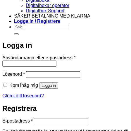
Digitalboxar
Digitalboxar operatör
Digitalbox Support
SÄKER BETALNING MED KLARNA!
Logga in / Registrera
Sök
efter:
Logga in
Obligatoriskt
Användarnamn eller e-postadress
*
Obligatoriskt
Lösenord
*
Kom ihåg mig
Logga in
Glömt ditt lösenord?
Registrera
Obligatoriskt
E-postadress
*