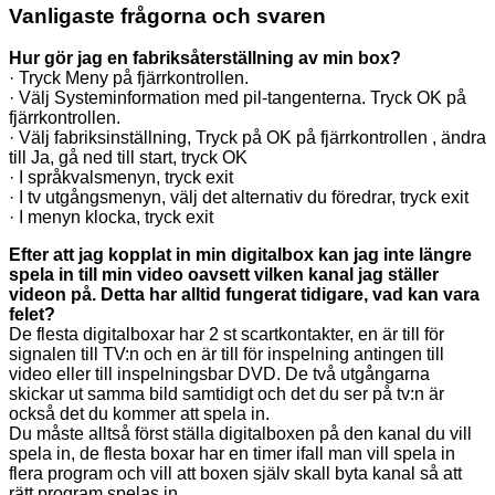
Vanligaste frågorna och svaren
Hur gör jag en fabriksåterställning av min box?
· Tryck Meny på fjärrkontrollen.
· Välj Systeminformation med pil-tangenterna. Tryck OK på
fjärrkontrollen.
· Välj fabriksinställning, Tryck på OK på fjärrkontrollen , ändra
till Ja, gå ned till start, tryck OK
· I språkvalsmenyn, tryck exit
· I tv utgångsmenyn, välj det alternativ du föredrar, tryck exit
· I menyn klocka, tryck exit
Efter att jag kopplat in min digitalbox kan jag inte längre
spela in till min video oavsett vilken kanal jag ställer
videon på. Detta har alltid fungerat tidigare, vad kan vara
felet?
De flesta digitalboxar har 2 st scartkontakter, en är till för
signalen till TV:n och en är till för inspelning antingen till
video eller till inspelningsbar DVD. De två utgångarna
skickar ut samma bild samtidigt och det du ser på tv:n är
också det du kommer att spela in.
Du måste alltså först ställa digitalboxen på den kanal du vill
spela in, de flesta boxar har en timer ifall man vill spela in
flera program och vill att boxen själv skall byta kanal så att
rätt program spelas in.