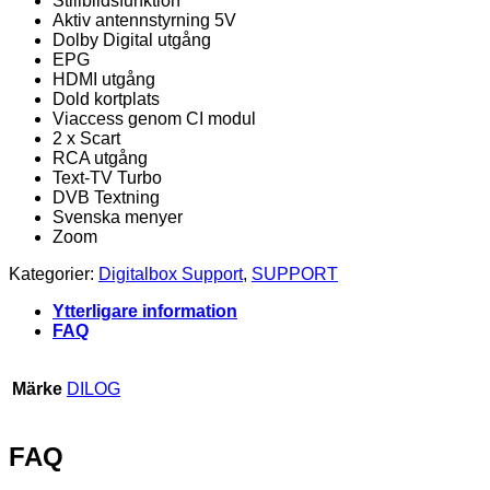
Stillbildsfunktion
Aktiv antennstyrning 5V
Dolby Digital utgång
EPG
HDMI utgång
Dold kortplats
Viaccess genom CI modul
2 x Scart
RCA utgång
Text-TV Turbo
DVB Textning
Svenska menyer
Zoom
Kategorier:
Digitalbox Support
,
SUPPORT
Ytterligare information
FAQ
Märke
DILOG
FAQ