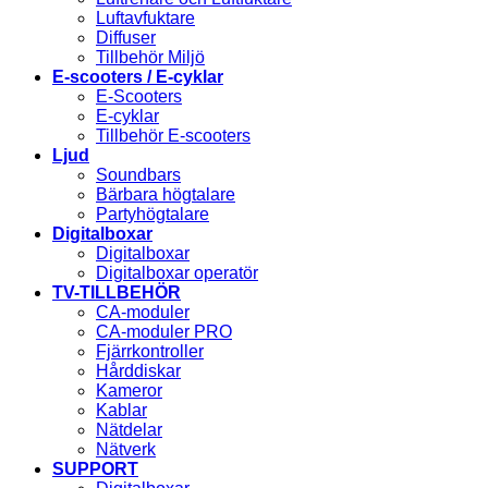
Luftavfuktare
Diffuser
Tillbehör Miljö
E-scooters / E-cyklar
E-Scooters
E-cyklar
Tillbehör E-scooters
Ljud
Soundbars
Bärbara högtalare
Partyhögtalare
Digitalboxar
Digitalboxar
Digitalboxar operatör
TV-TILLBEHÖR
CA-moduler
CA-moduler PRO
Fjärrkontroller
Hårddiskar
Kameror
Kablar
Nätdelar
Nätverk
SUPPORT