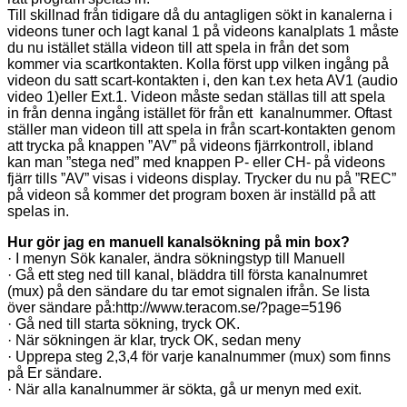
Till skillnad från tidigare då du antagligen sökt in kanalerna i
videons tuner och lagt kanal 1 på videons kanalplats 1 måste
du nu istället ställa videon till att spela in från det som
kommer via scartkontakten. Kolla först upp vilken ingång på
videon du satt scart-kontakten i, den kan t.ex heta AV1 (audio
video 1)eller Ext.1. Videon måste sedan ställas till att spela
in från denna ingång istället för från ett kanalnummer. Oftast
ställer man videon till att spela in från scart-kontakten genom
att trycka på knappen ”AV” på videons fjärrkontroll, ibland
kan man ”stega ned” med knappen P- eller CH- på videons
fjärr tills ”AV” visas i videons display. Trycker du nu på ”REC”
på videon så kommer det program boxen är inställd på att
spelas in.
Hur gör jag en manuell kanalsökning på min box?
· I menyn Sök kanaler, ändra sökningstyp till Manuell
· Gå ett steg ned till kanal, bläddra till första kanalnumret
(mux) på den sändare du tar emot signalen ifrån. Se lista
över sändare på:http://www.teracom.se/?page=5196
· Gå ned till starta sökning, tryck OK.
· När sökningen är klar, tryck OK, sedan meny
· Upprepa steg 2,3,4 för varje kanalnummer (mux) som finns
på Er sändare.
· När alla kanalnummer är sökta, gå ur menyn med exit.