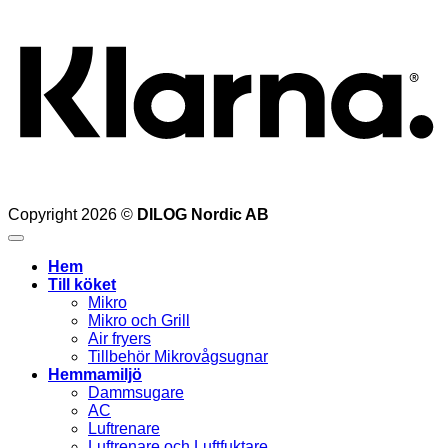
Copyright 2026 ©
DILOG Nordic AB
Hem
Till köket
Mikro
Mikro och Grill
Air fryers
Tillbehör Mikrovågsugnar
Hemmamiljö
Dammsugare
AC
Luftrenare
Luftrenare och Luftfuktare