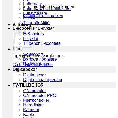
Luftrenare
Inga produkter i varukorgen.
Luftrenare och Luftfuktare
Luftavfuktare
Gå tillbaka till butiken
Diffuser
Tillbehör Miljö
Varukorg
E-scooters / E-cyklar
E-Scooters
E-cyklar
Tillbehör E-scooters
Ljud
Soundbars
Inga produkter i varukorgen.
Bärbara högtalare
Partyhögtalare
Gå tillbaka till butiken
Digitalboxar
Digitalboxar
Digitalboxar operatör
TV-TILLBEHÖR
CA-moduler
CA-moduler PRO
Fjärrkontroller
Hårddiskar
Kameror
Kablar